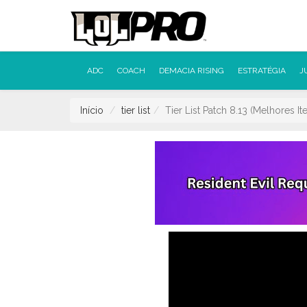
ADC
COACH
DEMACIA RISING
ESTRATÉGIA
J
Início
tier list
Tier List Patch 8.13 (Melhores It