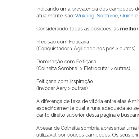
Indicando uma prevalência dos campeões de d
atualmente, são:
Wukong
,
Nocturne
,
Quinn
e
Considerando todas as posições, as
melhor
Precisão com Feitiçaria
(Conquistador > Agilidade nos pés > outras)
Dominação com Feitiçaria
(Colheita Sombria* > Eletrocutar > outras)
Feitiçaria com Inspiração
(Invocar Aery > outras)
A diferença de taxa de vitória entre elas é
especificamente qual a runa adequada ao se
canto direito superior desta página e busca
Apesar de Colheita sombria apresentar uma t
utilizável por poucos campeões. Os seus prin