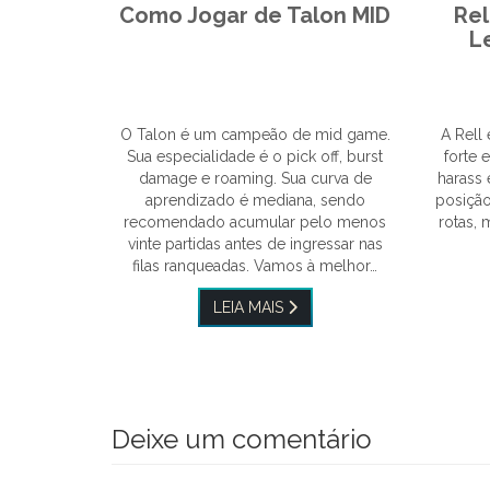
Como Jogar de Talon MID
Rel
L
O Talon é um campeão de mid game.
A Rell
Sua especialidade é o pick off, burst
forte 
damage e roaming. Sua curva de
harass 
aprendizado é mediana, sendo
posição
recomendado acumular pelo menos
rotas,
vinte partidas antes de ingressar nas
filas ranqueadas. Vamos à melhor…
LEIA MAIS
Deixe um comentário