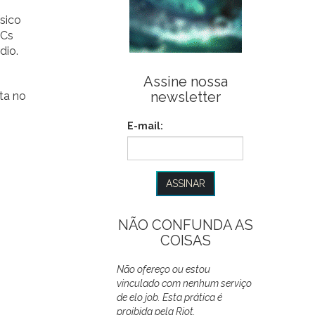
sico
DCs
dio.
Assine nossa
newsletter
ta no
E-mail:
NÃO CONFUNDA AS
COISAS
Não ofereço ou estou
vinculado com nenhum serviço
de elo job. Esta prática é
proibida pela Riot.