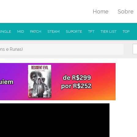
Home
Sobre
UNGLE
MID
PATCH
STEAM
SUPORTE
TFT
TIER LIST
TOP
ens e Runas)