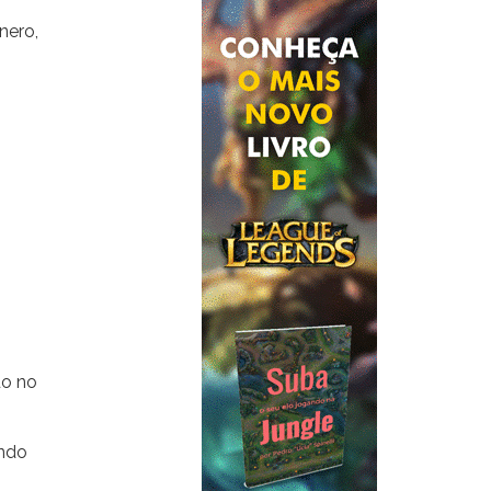
nero,
do no
endo