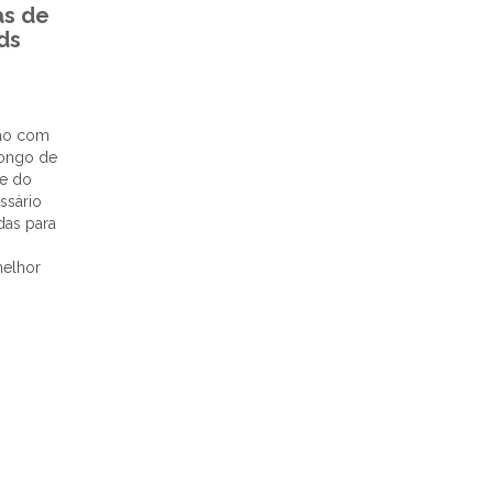
as de
ds
ão com
 longo de
de do
ssário
das para
melhor