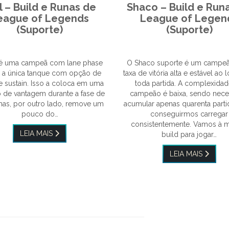
l – Build e Runas de
Shaco – Build e Run
eague of Legends
League of Legen
(Suporte)
(Suporte)
 é uma campeã com lane phase
O Shaco suporte é um campe
e a única tanque com opção de
taxa de vitória alta e estável ao
e sustain. Isso a coloca em uma
toda partida. A complexida
 de vantagem durante a fase de
campeão é baixa, sendo nece
 mas, por outro lado, remove um
acumular apenas quarenta parti
pouco do…
conseguirmos carregar
consistentemente. Vamos à 
LEIA MAIS
build para jogar…
LEIA MAIS