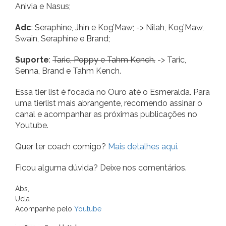
Anivia e Nasus;
Adc
:
Seraphine, Jhin e Kog’Maw;
-> Nilah, Kog’Maw,
Swain, Seraphine e Brand;
Suporte
:
Taric, Poppy e Tahm Kench.
-> Taric,
Senna, Brand e Tahm Kench.
Essa tier list é focada no Ouro até o Esmeralda. Para
uma tierlist mais abrangente, recomendo assinar o
canal e acompanhar as próximas publicações no
Youtube.
Quer ter coach comigo?
Mais detalhes aqui.
Ficou alguma dúvida? Deixe nos comentários.
Abs,
Ucla
Acompanhe pelo
Youtube