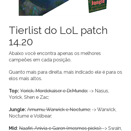
Tierlist do LoL patch
14.20
Abaixo você encontra apenas os melhores
campeões em cada posição.
Quanto mais para direita, mais indicado ele é para os
elos mais altos.
Top:
Yorick, Mordekaiser e Dr.Mundo;
-> Nasus,
Yorick, Shen e Zac;
Jungle:
Amumu, Warwick e Nocturne;
-> Warwick,
Nocturne e Volibear;
Mid
:
Naafiri, Anivia e Garen (mesmos picks);
-> Swain,