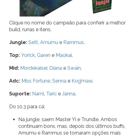
Clique no nome do campeão para conferir a melhor
build, runas e itens.
Jungle:
Sett
,
Amumu
e
Rammus
.
Top:
Yorick
,
Garen
e
Maokai
.
Mid:
Mordekaiser
,
Diana
e
Swain
.
Adc:
Miss Fortune
,
Senna
e
Kog’maw
.
Suporte:
Nami
,
Taric
e
Janna
.
Do 10.3 para cá:
Na jungle, saem Master Yi e Trundle. Ambos
continuam bons, mas, depois dos últimos buffs,
Amumu e Rammus se tornaram opções mais