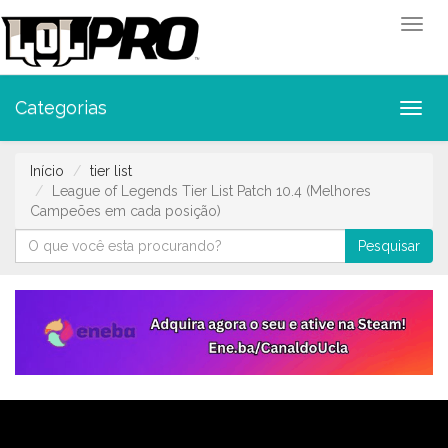
Toggl
Categorias
Toggl
Início
tier list
League of Legends Tier List Patch 10.4 (Melhores
Campeões em cada posição)
Pesquisar