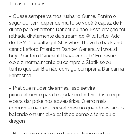
Dicas e Truques:
– Quase sempre vamos rushar o Gume. Porém o
segundo item depende muito se você é capaz de ir
direto para Phantom Dancer ou não. Essa citação foi
retirada diretamente da stream do WildTurtle, Adc
do TSM: “I usually get Shiv when I have to back and
cannot afford Phantom Dancer. Generally I would
buy Phantom Dancer if I have enough.” Em resumo
ele diz, normalmente eu compro a Statik se eu
tenho que dar B e não consigo comprar a Dançarina
Fantasma.
– Pratique mudar de armas. Isso servirá
principalmente para te ajudar no last hit dos creeps
e para dar poke nos adversários. O erro mais
comum é manter o rocket mesmo quando estamos
batendo em um alvo estático como a torre ou o
dragon;
– Para maximizar o seu dano, pratique mudar o