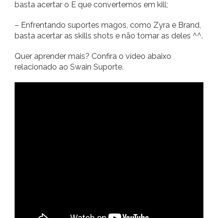
basta acertar o E que convertemos em kill;
– Enfrentando suportes magos, como Zyra e Brand,
basta acertar as skills shots e não tomar as deles ^^.
Quer aprender mais? Confira o vídeo abaixo
relacionado ao Swain Suporte.