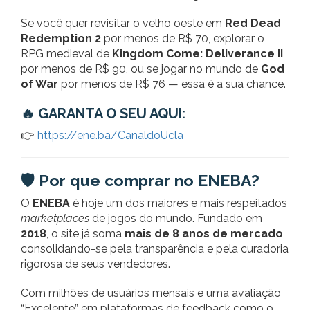
Se você quer revisitar o velho oeste em
Red Dead
Redemption 2
por menos de R$ 70, explorar o
RPG medieval de
Kingdom Come: Deliverance II
por menos de R$ 90, ou se jogar no mundo de
God
of War
por menos de R$ 76 — essa é a sua chance.
🔥 GARANTA O SEU AQUI:
👉
https://ene.ba/CanaldoUcla
🛡️ Por que comprar no ENEBA?
O
ENEBA
é hoje um dos maiores e mais respeitados
marketplaces
de jogos do mundo. Fundado em
2018
, o site já soma
mais de 8 anos de mercado
,
consolidando-se pela transparência e pela curadoria
rigorosa de seus vendedores.
Com milhões de usuários mensais e uma avaliação
“Excelente” em plataformas de feedback como o