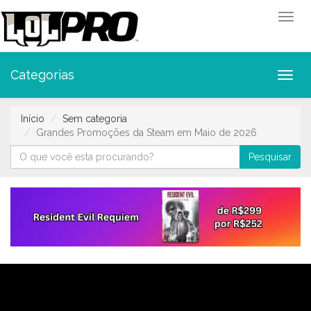
Toggl
Categorias
Toggl
Início
Sem categoria
Grandes Promoções da Steam em Maio de 2026
Pesquisar