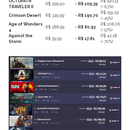
OCTOPATH
R$ 190,51
R$ 299,90
~ R$ 109,39
TRAVELER II
(−63%)
R$ 159,29
Crimson Desert
R$ 349,99
~ R$ 190,70
(−45%)
Age of Wonders
R$ 108,06
R$ 188,99
~ R$ 80,93
4
(−57%)
Against the
R$ 42,18
R$ 59,99
~ R$ 17,81
Storm
(−70%)