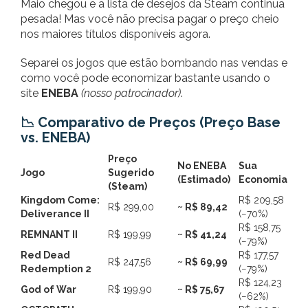
Maio chegou e a lista de desejos da Steam continua
pesada! Mas você não precisa pagar o preço cheio
nos maiores títulos disponíveis agora.
Separei os jogos que estão bombando nas vendas e
como você pode economizar bastante usando o
site
ENEBA
(nosso patrocinador)
.
📉 Comparativo de Preços (Preço Base
vs. ENEBA)
Preço
No ENEBA
Sua
Jogo
Sugerido
(Estimado)
Economia
(Steam)
Kingdom Come:
R$ 209,58
R$ 299,00
~ R$ 89,42
Deliverance II
(−70%)
R$ 158,75
REMNANT II
R$ 199,99
~ R$ 41,24
(−79%)
Red Dead
R$ 177,57
R$ 247,56
~ R$ 69,99
Redemption 2
(−79%)
R$ 124,23
God of War
R$ 199,90
~ R$ 75,67
(−62%)