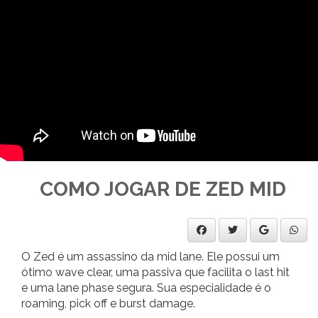
COMO JOGAR DE ZED MID
O Zed é um assassino da mid lane. Ele possui um
ótimo wave clear, uma passiva que facilita o last hit
e uma lane phase segura. Sua especialidade é o
roaming, pick off e burst damage.