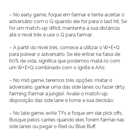
– No early game, foque em farmar e tente acertar o
adversário com o Q quando ele for para o last hit. Se
for um match-up difícil, mantenha a sua distância
até o nível três e use o Q para farmar;
– A partir do nível três, comece a utilizar o W+E+Q
para pokear o adversário. Se ele entrar na faixa de
60% de vida, significa que podemos matá-lo com
um W+E+Q combinado com o Ignite e AAs;
– No mid game, teremos três opções: matar o
adversário, gankar uma das side lanes ou fazer dirty
farming (farmar a jungle). Avalie o match-up,
disposição das side lane e tome a sua decisão;
– No late game, evite TFs e foque em dar pick offs.
Busque pelos carries quando eles forem farmar nas
side lanes ou pegar o Red ou Blue Buff.