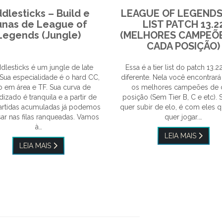
ddlesticks – Build e
LEAGUE OF LEGENDS
unas de League of
LIST PATCH 13.2
Legends (Jungle)
(MELHORES CAMPEÕ
CADA POSIÇÃO)
dlesticks é um jungle de late
Essa é a tier list do patch 13.22
Sua especialidade é o hard CC,
diferente. Nela você encontrar
 em área e TF. Sua curva de
os melhores campeões de 
izado é tranquila e a partir de
posição (Sem Tier B, C e etc).
 partidas acumuladas já podemos
quer subir de elo, é com eles 
sar nas filas ranqueadas. Vamos
quer jogar.…
à…
LEIA MAIS
LEIA MAIS