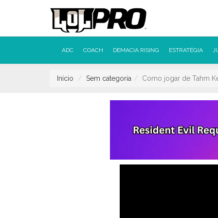
ADC
COACH
DEMACIA RISING
ESTRATÉGIA
J
Início
Sem categoria
Como jogar de Tahm K