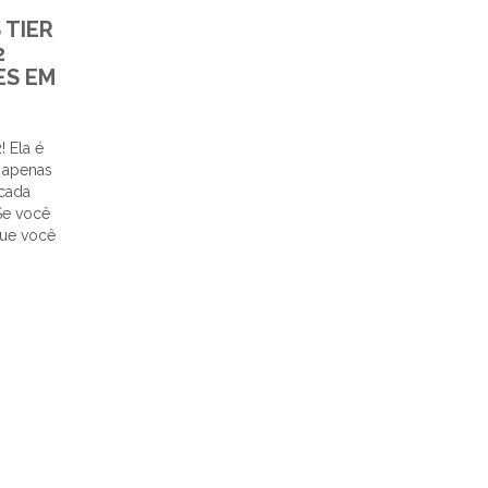
 TIER
2
ES EM
! Ela é
á apenas
cada
 Se você
que você