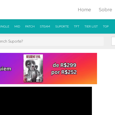
Home
Sobre
UNGLE
MID
PATCH
STEAM
SUPORTE
TFT
TIER LIST
TOP
ench Suporte?