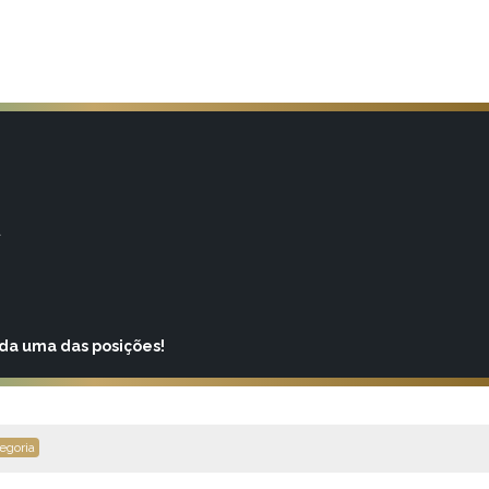
a
ada uma das posições!
egoria