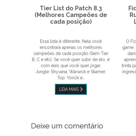
Tier List do Patch 8.3
Fi
(Melhores Campeões de
R
cada posição)
Essa lista é diferente. Nela você
O Fid
encontrará apenas os melhores
game. 
campeões de cada posição (Sem Tier
dano
B, C e etc). Se você quer subir de elo, é
aprend
com eles que você quer jogar.
trinta
Jungle: Shyvana, Warwick e Skarner.
ingres
Top: Yorick e…
LEIA MAIS
Deixe um comentário