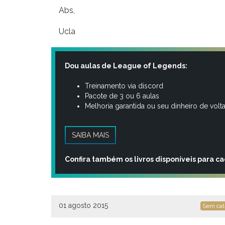
Abs,
Ucla
Dou aulas de League of Legends:
Treinamento via discord
Pacote de 3 ou 6 aulas
Melhoria garantida ou seu dinheiro de volt
SAIBA MAIS
Confira também os livros disponíveis para c
01 agosto 2015
Sem cat