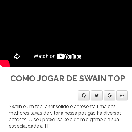
COMO JOGAR DE SWAIN TOP
Swain é um top laner sólido e apresenta uma das
melhores taxas de vitória nessa posição há diversos
patches. O seu power spike é de mid game e a sua
especialidade a TF.