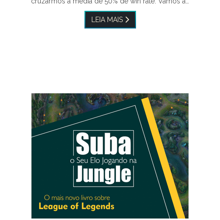
cruzarmos a média de 50% de win rate. Vamos à…
LEIA MAIS