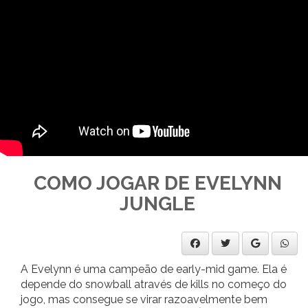
COMO JOGAR DE EVELYNN
JUNGLE
A Evelynn é uma campeão de early-mid game. Ela é
depende do snowball através de kills no começo do
jogo, mas consegue se virar razoavelmente bem