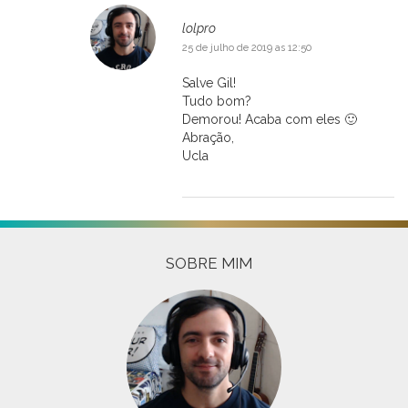
lolpro
25 de julho de 2019 as 12:50
Salve Gil!
Tudo bom?
Demorou! Acaba com eles 🙂
Abração,
Ucla
SOBRE MIM