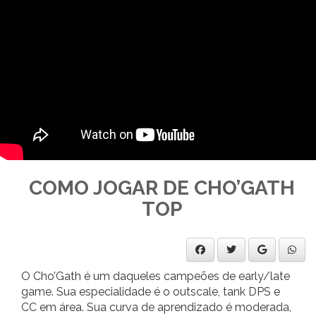
COMO JOGAR DE CHO’GATH
TOP
O Cho’Gath é um daqueles campeões de early/late
game. Sua especialidade é o outscale, tank DPS e
CC em área. Sua curva de aprendizado é moderada,