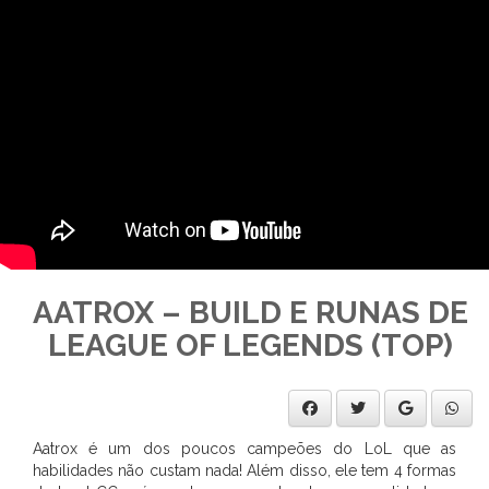
AATROX – BUILD E RUNAS DE
LEAGUE OF LEGENDS (TOP)
Aatrox é um dos poucos campeões do LoL que as
habilidades não custam nada! Além disso, ele tem 4 formas