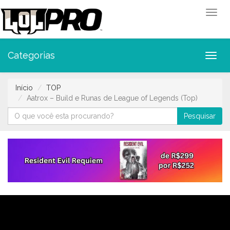
Toggl
Categorias
Toggl
Início
TOP
Aatrox – Build e Runas de League of Legends (Top)
Pesquisar