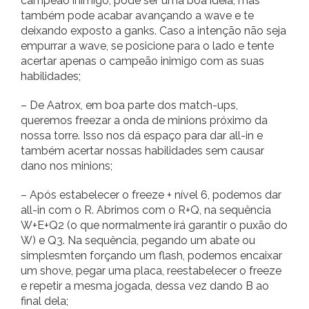
campeão inimigo, pode ser uma boa ideia, mas
também pode acabar avançando a wave e te
deixando exposto a ganks. Caso a intenção não seja
empurrar a wave, se posicione para o lado e tente
acertar apenas o campeão inimigo com as suas
habilidades;
– De Aatrox, em boa parte dos match-ups,
queremos freezar a onda de minions próximo da
nossa torre. Isso nos dá espaço para dar all-in e
também acertar nossas habilidades sem causar
dano nos minions;
– Após estabelecer o freeze + nível 6, podemos dar
all-in com o R. Abrimos com o R+Q, na sequência
W+E+Q2 (o que normalmente irá garantir o puxão do
W) e Q3. Na sequência, pegando um abate ou
simplesmten forçando um flash, podemos encaixar
um shove, pegar uma placa, reestabelecer o freeze
e repetir a mesma jogada, dessa vez dando B ao
final dela;