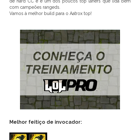
de hard CC e é um dos poucos top laners que lida bem
com campeões rangeds.
Vamos à melhor build para o Aatrox top!
Melhor feitiço de invocador: