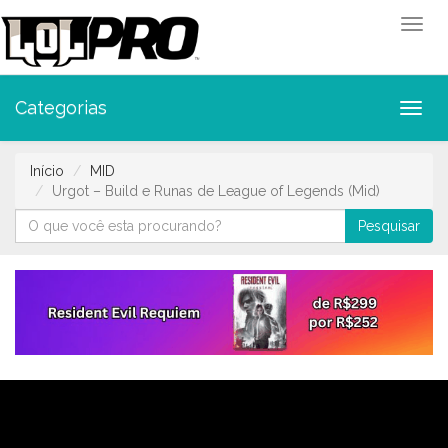
Toggl
Categorias
Toggl
Início
MID
Urgot – Build e Runas de League of Legends (Mid)
Pesquisar