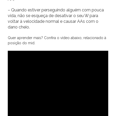
– Quando estiver perseguindo alguém com pouca
vida, não se esqueça de desativar o seu W para
voltar à velocidade normal e causar AAs com o
dano cheio.
Quer aprender mais? Confira o vídeo abaixo, relacionado à
posição do mid.