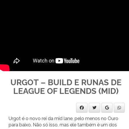
URGOT – BUILD E RUNAS DE
LEAGUE OF LEGENDS (MID)
Urgot é o novo rei da mid lane, pelo menos no Ouro
para baixo. Não só isso, mas ele também é um dos