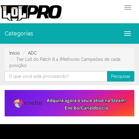
Toggl
Categorias
Toggl
Início
ADC
Tier List do Patch 8.4 (Melhores Campeões de cada
posição)
Pesquisar