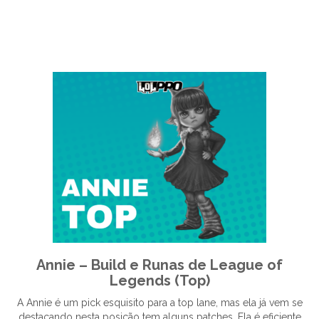
Annie – Build e Runas de League of
Legends (Top)
A Annie é um pick esquisito para a top lane, mas ela já vem se
destacando nesta posição tem alguns patches. Ela é eficiente