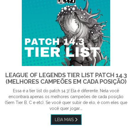
LEAGUE OF LEGENDS TIER LIST PATCH 14.3
(MELHORES CAMPEÕES EM CADA POSIÇÃO)
Essa é a tier list do patch 14.3! Ela é diferente. Nela você
encontrará apenas os melhores campeões de cada posição
(Sem Tier B, C e etc). Se você quer subir de elo, é com eles que
você quer jogar.…
LEIA MAIS