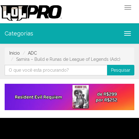
Toggl
Categorias
Toggl
Início
ADC
Samira – Build e Runas de League of Legends (Adc)
Pesquisar