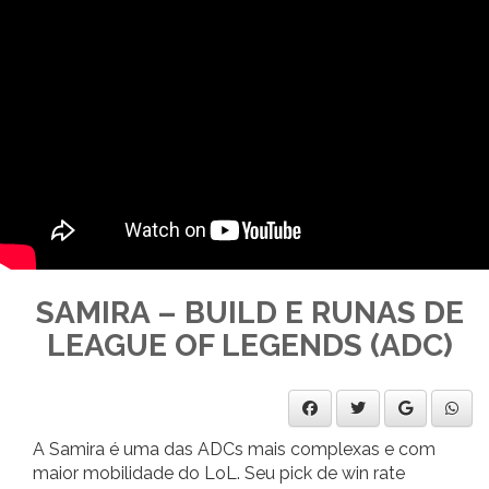
SAMIRA – BUILD E RUNAS DE
LEAGUE OF LEGENDS (ADC)
A Samira é uma das ADCs mais complexas e com
maior mobilidade do LoL. Seu pick de win rate