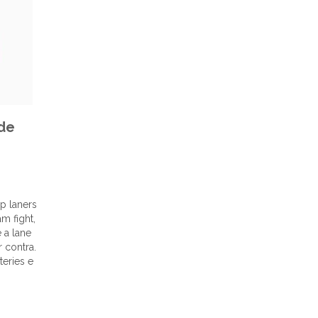
de
p laners
m fight,
 a lane
 contra.
eries e