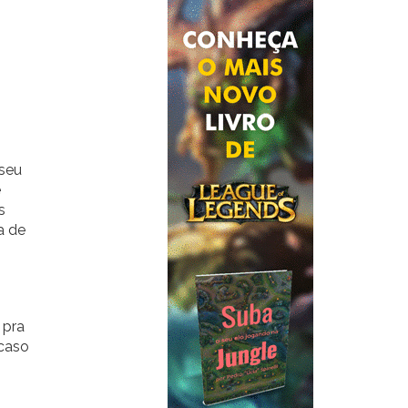
 seu
e
s
a de
 pra
 caso