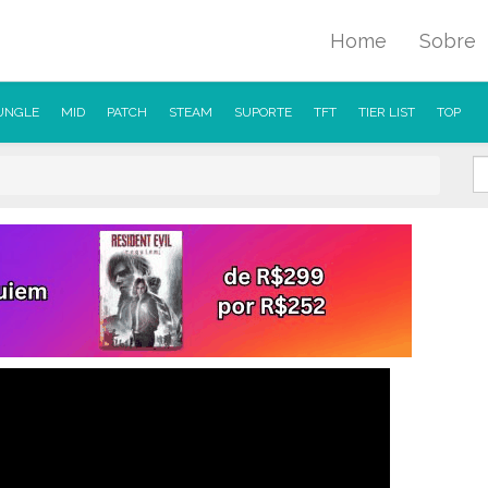
Home
Sobre
UNGLE
MID
PATCH
STEAM
SUPORTE
TFT
TIER LIST
TOP