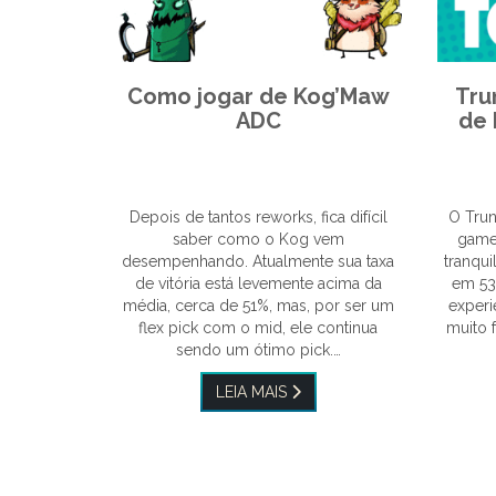
Como jogar de Kog’Maw
Tru
ADC
de 
Depois de tantos reworks, fica difícil
O Trun
saber como o Kog vem
game
desempenhando. Atualmente sua taxa
tranqui
de vitória está levemente acima da
em 53
média, cerca de 51%, mas, por ser um
experi
flex pick com o mid, ele continua
muito 
sendo um ótimo pick.…
LEIA MAIS