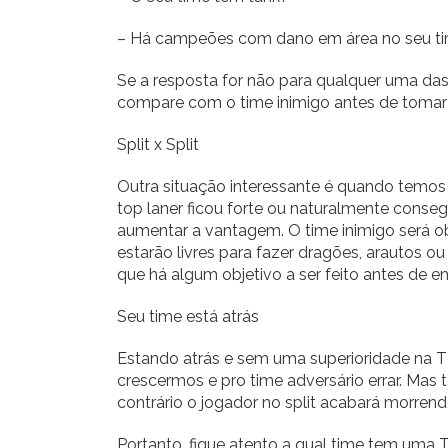
– Há campeões com dano em área no seu t
Se a resposta for não para qualquer uma das 
compare com o time inimigo antes de tomar
Split x Split
Outra situação interessante é quando temos 
top laner ficou forte ou naturalmente conseg
aumentar a vantagem. O time inimigo será ob
estarão livres para fazer dragões, arautos o
que há algum objetivo a ser feito antes de e
Seu time está atrás
Estando atrás e sem uma superioridade na TF, 
crescermos e pro time adversário errar. Ma
contrário o jogador no split acabará morrend
Portanto, fique atento a qual time tem uma T