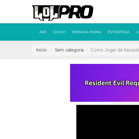
ADC
COACH
DEMACIA RISING
ESTRATÉGIA
J
Início
Sem categoria
Como Jogar de Kassadi