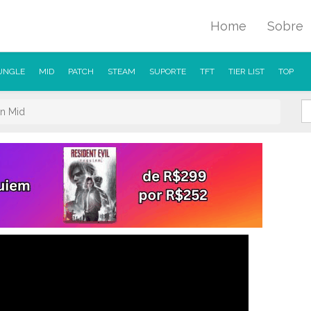
Home
Sobre
UNGLE
MID
PATCH
STEAM
SUPORTE
TFT
TIER LIST
TOP
n Mid