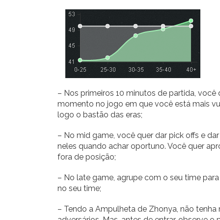
– Nos primeiros 10 minutos de partida, você
momento no jogo em que você está mais vuln
logo o bastão das eras;
– No mid game, você quer dar pick offs e da
neles quando achar oportuno. Você quer apro
fora de posição;
– No late game, agrupe com o seu time para 
no seu time;
– Tendo a Ampulheta de Zhonya, não tenha m
adversários. Mas, antes de entrar, observe o