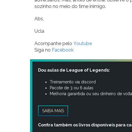
sozinho no meio do time inimigo.
Abs,
Ucla
Acompanhe pelo
Youtube
Siga no
Facebook
Dou aulas de League of Legends:
Treinamento via discord
Pacote de 3 ou 6 aulas
Melhoria garantida ou seu dinheiro de volt
SAIBA MAIS
Confira também os livros disponíveis para c