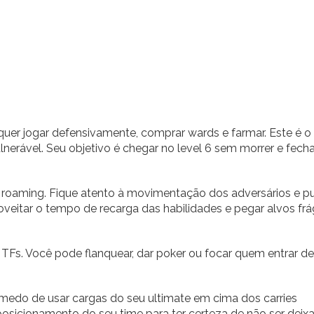
 quer jogar defensivamente, comprar wards e farmar. Este é o
erável. Seu objetivo é chegar no level 6 sem morrer e fecha
r roaming. Fique atento à movimentação dos adversários e p
veitar o tempo de recarga das habilidades e pegar alvos frá
TFs. Você pode flanquear, dar poker ou focar quem entrar d
edo de usar cargas do seu ultimate em cima dos carries
 posicionamento do seu time para ter certeza de não ser deix