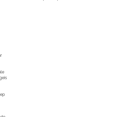
r
ule
geis
eep
ado