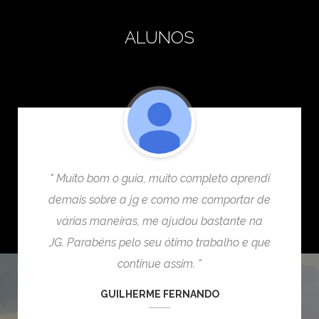
ALUNOS
" Muito bom o guia, muito completo aprendi
demais sobre a jg e como me comportar de
várias maneiras, me ajudou bastante na
JG. Parabéns pelo seu ótimo trabalho e que
continue assim. "
GUILHERME FERNANDO