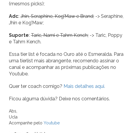
(mesmos picks);
Adc
:
Jhin, Seraphine, Kog’Maw e Brand;
-> Seraphine,
Jhin e Kog’Maw;
Suporte
:
Taric, Nami e Tahm Kench;
-> Taric, Poppy
e Tahm Kench.
Essa tier list é focada no Ouro até o Esmeralda. Para
uma tierlist mais abrangente, recomendo assinar o
canal e acompanhar as próximas publicações no
Youtube.
Quer ter coach comigo?
Mais detalhes aqui.
Ficou alguma dúvida? Deixe nos comentários.
Abs,
Ucla
Acompanhe pelo
Youtube