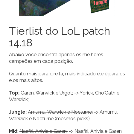
Tierlist do LoL patch
14.18
Abaixo você encontra apenas os melhores
campeões em cada posição.
Quanto mais para direita, mais indicado ele é para os
elos mais altos.
Top:
Garen, Warwick e Urgot;
-> Yorick, Cho’Gath e
Warwick;
Jungle:
Amumu, Warwick e Nocturne;
-> Amumu,
Warwick e Nocturne (mesmos picks);
Mid
:
Naafiri, Anivia e Garen;
-> Naafiri, Anivia e Garen