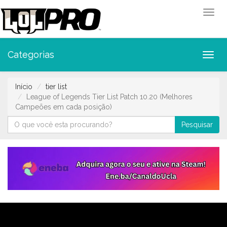
Toggl
Categorias
Toggl
Início
tier list
League of Legends Tier List Patch 10.20 (Melhores
Campeões em cada posição)
Pesquisar