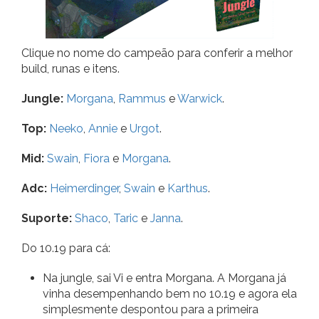
Clique no nome do campeão para conferir a melhor
build, runas e itens.
Jungle:
Morgana
,
Rammus
e
Warwick
.
Top:
Neeko
,
Annie
e
Urgot
.
Mid:
Swain
,
Fiora
e
Morgana
.
Adc:
Heimerdinger
,
Swain
e
Karthus
.
Suporte:
Shaco
,
Taric
e
Janna
.
Do 10.19 para cá:
Na jungle, sai Vi e entra Morgana. A Morgana já
vinha desempenhando bem no 10.19 e agora ela
simplesmente despontou para a primeira