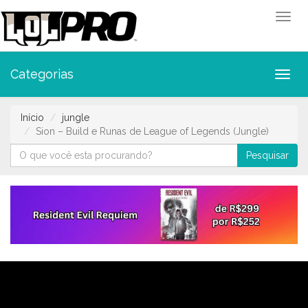
Toggl
Categorias
Toggl
Início
jungle
Sion – Build e Runas de League of Legends (Jungle)
Pesquisar