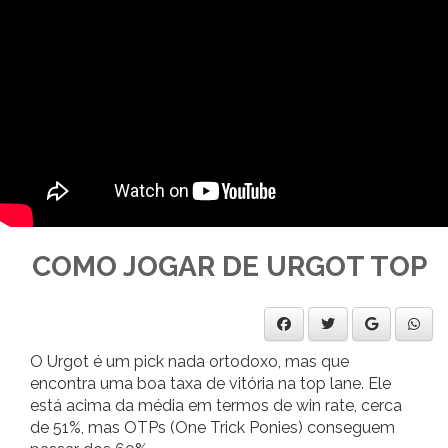
COMO JOGAR DE URGOT TOP
O Urgot é um pick nada ortodoxo, mas que
encontra uma boa taxa de vitória na top lane. Ele
está acima da média em termos de win rate, cerca
de 51%, mas OTPs (One Trick Ponies) conseguem