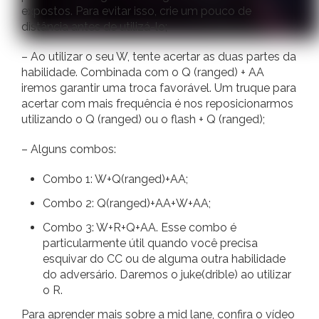
expostos. Para evitar isso, crie um pouco de
distância antes de utilizá-lo;
– Ao utilizar o seu W, tente acertar as duas partes da
habilidade. Combinada com o Q (ranged) + AA
iremos garantir uma troca favorável. Um truque para
acertar com mais frequência é nos reposicionarmos
utilizando o Q (ranged) ou o flash + Q (ranged);
– Alguns combos:
Combo 1: W+Q(ranged)+AA;
Combo 2: Q(ranged)+AA+W+AA;
Combo 3: W+R+Q+AA. Esse combo é
particularmente útil quando você precisa
esquivar do CC ou de alguma outra habilidade
do adversário. Daremos o juke(drible) ao utilizar
o R.
Para aprender mais sobre a mid lane, confira o vídeo