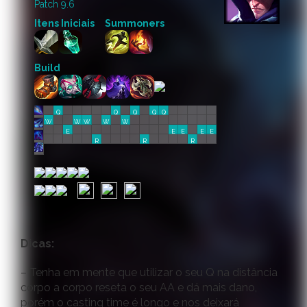
Patch 9.6
Itens Iniciais
Summoners
Build
Q
Q
Q
Q
Q
W
W
W
W
W
E
E
E
E
E
R
R
R
Dicas:
– Tenha em mente que utilizar o seu Q na distância
corpo a corpo reseta o seu AA e dá mais dano,
porém o casting time é longo e nos deixará