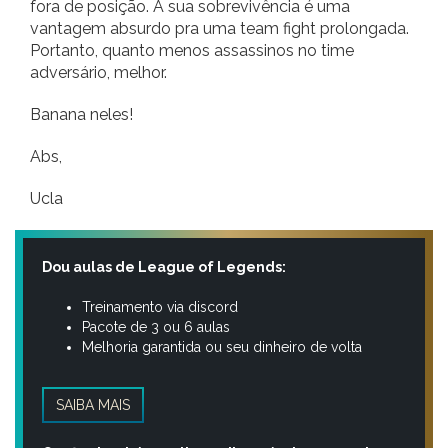
fora de posição. A sua sobrevivência é uma
vantagem absurdo pra uma team fight prolongada.
Portanto, quanto menos assassinos no time
adversário, melhor.
Banana neles!
Abs,
Ucla
Dou aulas de League of Legends:
Treinamento via discord
Pacote de 3 ou 6 aulas
Melhoria garantida ou seu dinheiro de volta
SAIBA MAIS