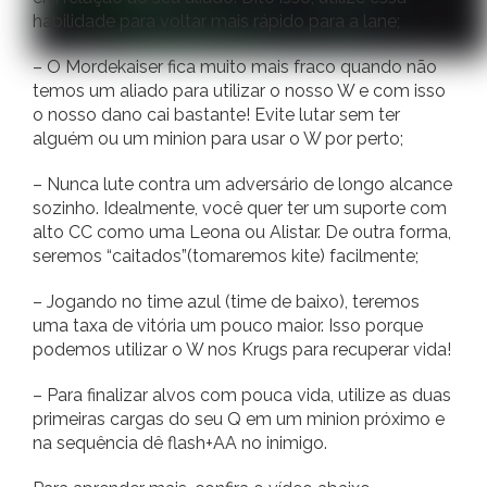
habilidade para voltar mais rápido para a lane;
– O Mordekaiser fica muito mais fraco quando não
temos um aliado para utilizar o nosso W e com isso
o nosso dano cai bastante! Evite lutar sem ter
alguém ou um minion para usar o W por perto;
– Nunca lute contra um adversário de longo alcance
sozinho. Idealmente, você quer ter um suporte com
alto CC como uma Leona ou Alistar. De outra forma,
seremos “caitados”(tomaremos kite) facilmente;
– Jogando no time azul (time de baixo), teremos
uma taxa de vitória um pouco maior. Isso porque
podemos utilizar o W nos Krugs para recuperar vida!
– Para finalizar alvos com pouca vida, utilize as duas
primeiras cargas do seu Q em um minion próximo e
na sequência dê flash+AA no inimigo.