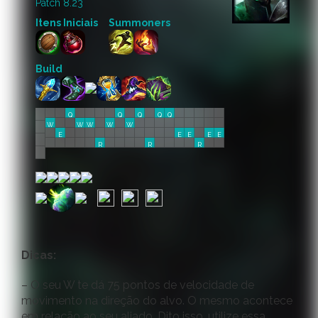
Patch 8.23
Itens Iniciais
Summoners
Build
Q
Q
Q
Q
Q
W
W
W
W
W
E
E
E
E
E
R
R
R
Dicas:
– O seu W te dá 75 pontos de velocidade de
movimento na direção do alvo. O mesmo acontece
em relação ao seu aliado. Dito isso, utilize essa