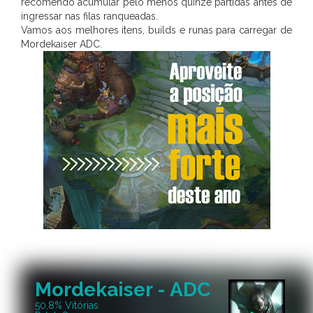
recomendo acumular pelo menos quinze partidas antes de
ingressar nas filas ranqueadas.
Vamos aos melhores itens, builds e runas para carregar de
Mordekaiser ADC.
Mordekaiser - ADC
50,8% Vitórias