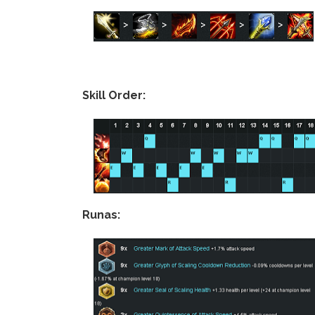
Skill Order:
Runas: