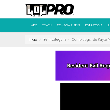
ADC
COACH
DEMACIA RISING
ESTRATÉGIA
J
Início
Sem categoria
Como Jogar de Kayle 