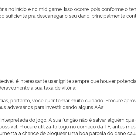
ória no início e no mid game. Isso ocorre, pois conforme o t
 suficiente pra descarregar o seu dano, principalmente con
flexível, é interessante usar ignite sempre que houver potenci
deravelmente a sua taxa de vitória;
as, portanto, você quer tomar muito cuidado. Procure aprov
us adversários para investir dando alguns AAs;
r interpretada do jogo. A sua função não é salvar alguém que
 possível. Procure utilizá-lo logo no começo da TF, antes m
 aumenta a chance de bloquear uma boa parcela do dano cau