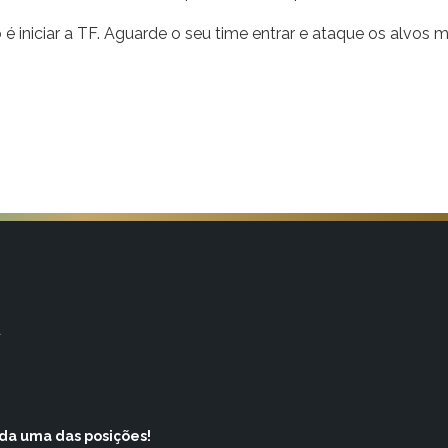
é iniciar a TF. Aguarde o seu time entrar e ataque os alvos m
a
ada uma das posições!