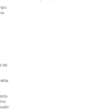
empo
tra
al de
eitar
 está
esmo
sado;