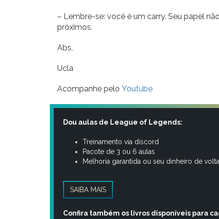
– Lembre-se: você é um carry. Seu papel não 
próximos.
Abs,
Ucla
Acompanhe pelo
Youtube
Dou aulas de League of Legends:
Treinamento via discord
Pacote de 3 ou 6 aulas
Melhoria garantida ou seu dinheiro de volt
SAIBA MAIS
Confira também os livros disponíveis para c