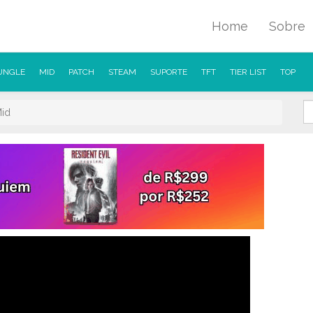
Home
Sobre
UNGLE
MID
PATCH
STEAM
SUPORTE
TFT
TIER LIST
TOP
Mid