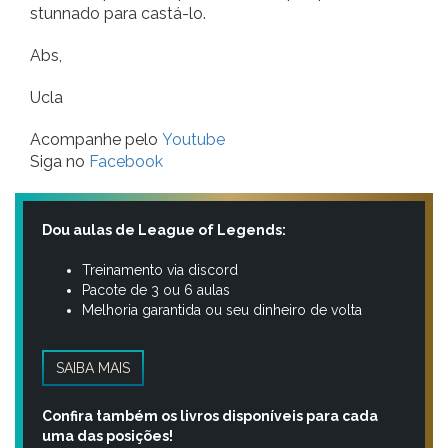
stunnado para castá-lo.
Abs,
Ucla
Acompanhe pelo
Youtube
Siga no
Facebook
Dou aulas de League of Legends:
Treinamento via discord
Pacote de 3 ou 6 aulas
Melhoria garantida ou seu dinheiro de volta
SAIBA MAIS
Confira também os livros disponíveis para cada
uma das posições!