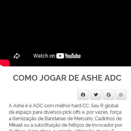
COMO JOGAR DE ASHE ADC
A Ashe é o ADC com melhor hard CC. Seu R global
dá espaço para diversos pick offs e, por vezes, força
a itemização de Bandanas de Mercúrio, Cadinhos de
Mikael ou a substituição de feitiços de invocador por