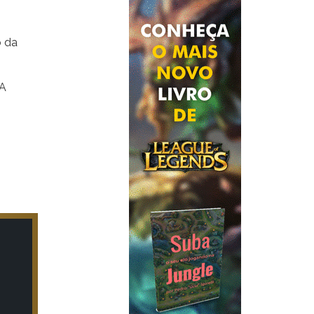
o da
 A