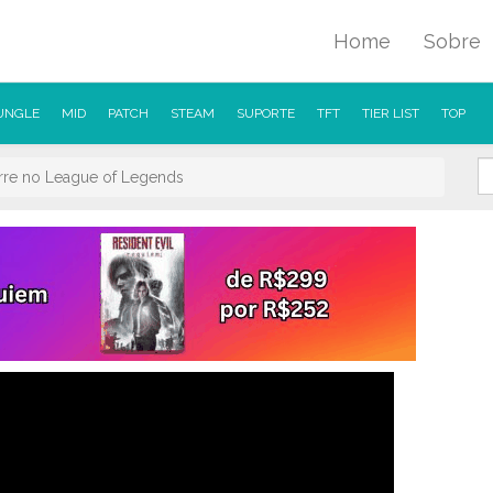
Home
Sobre
UNGLE
MID
PATCH
STEAM
SUPORTE
TFT
TIER LIST
TOP
re no League of Legends