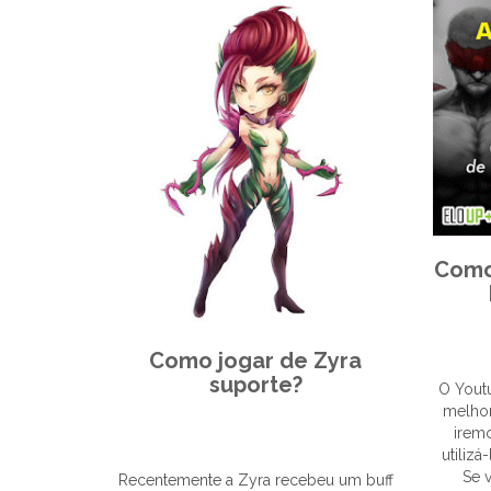
Como
Como jogar de Zyra
suporte?
O Yout
melhor
iremo
utiliz
Se 
Recentemente a Zyra recebeu um buff