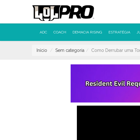
ADC
COACH
DEMACIA RISING
ESTRATÉGIA
J
Início
Sem categoria
Como Derrubar uma Tor