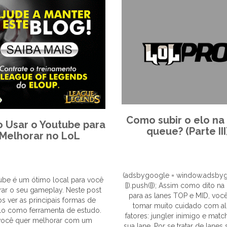
Como subir o elo na
 Usar o Youtube para
queue? (Parte III
Melhorar no LoL
(adsbygoogle = window.adsbyg
ube é um ótimo local para você
[]).push({}); Assim como dito na p
ar o seu gameplay. Neste post
para as lanes TOP e MID, voc
s ver as principais formas de
tomar muito cuidado com a
á-lo como ferramenta de estudo.
fatores: jungler inimigo e mat
você quer melhorar com um
sua lane. Por se tratar de lanes 