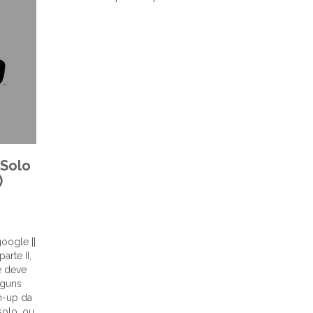
 Solo
)
oogle ||
arte II,
ê deve
lguns
ch-up da
solo, ou