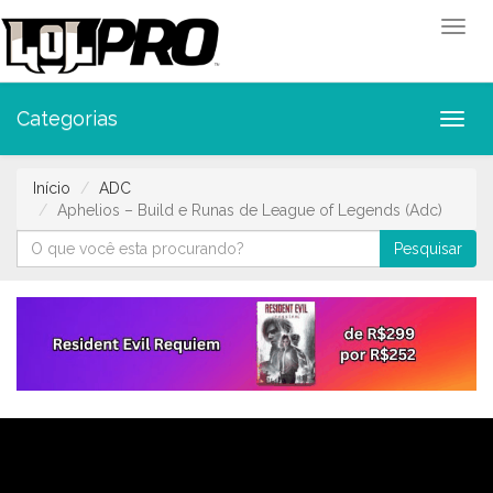
Toggl
Categorias
Toggl
Início
ADC
Aphelios – Build e Runas de League of Legends (Adc)
Pesquisar