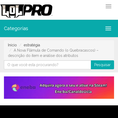
Toggl
Categorias
Toggl
Início
estratégia
A Nova Flâmula de Comando (o Quebracascos) –
descrição do item e análise dos atributos
Pesquisar