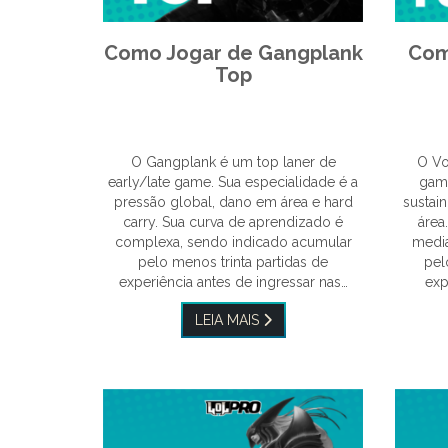
Como Jogar de Gangplank
Com
Top
O Gangplank é um top laner de
O Vo
early/late game. Sua especialidade é a
game
pressão global, dano em área e hard
sustai
carry. Sua curva de aprendizado é
área
complexa, sendo indicado acumular
media
pelo menos trinta partidas de
pel
experiência antes de ingressar nas…
exp
LEIA MAIS