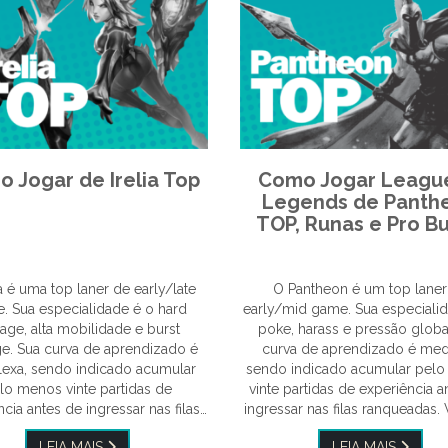
 Jogar de Irelia Top
Como Jogar Leagu
Legends de Panth
TOP, Runas e Pro Bu
ia é uma top laner de early/late
O Pantheon é um top laner
. Sua especialidade é o hard
early/mid game. Sua especiali
age, alta mobilidade e burst
poke, harass e pressão globa
. Sua curva de aprendizado é
curva de aprendizado é med
exa, sendo indicado acumular
sendo indicado acumular pel
lo menos vinte partidas de
vinte partidas de experiência a
cia antes de ingressar nas filas…
ingressar nas filas ranqueadas
LEIA MAIS
LEIA MAIS