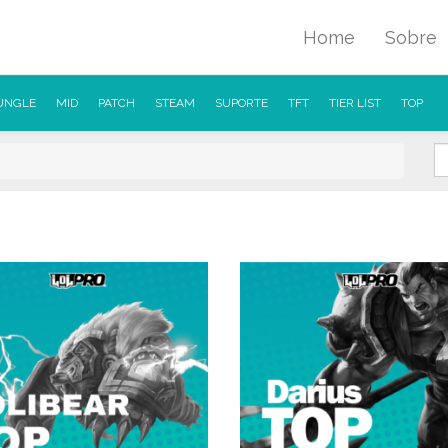
Home
Sobre
UNGLE
MID
PATCH
STEAM
SUPORTE
TFT
TIER LIST
TOP