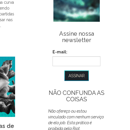
ua curva
sendo
partidas
sar nas
…
Assine nossa
newsletter
E-mail:
NÃO CONFUNDA AS
COISAS
Não ofereço ou estou
vinculado com nenhum serviço
de elo job. Esta prática é
as de
proibida pela Riot.