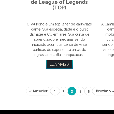
de League of Legends
(TOP)
O Wukong é um top laner de early/late
A Camil
game. Sua especialidade é o burst
game
damage e CC em área. Sua curva de
mobil
aprendizado é mediana, sendo
curv
indicado acumular cerca de vinte
sendo 
partidas de experiência antes de
vinte 
ingressar nas filas ranqueadas.…
ing
LEIA MAIS
(current)
« Anterior
1
2
3
4
5
Proxímo »