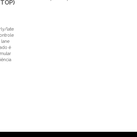
(TOP)
ly/late
ontrole
 lane
zado é
umular
iência