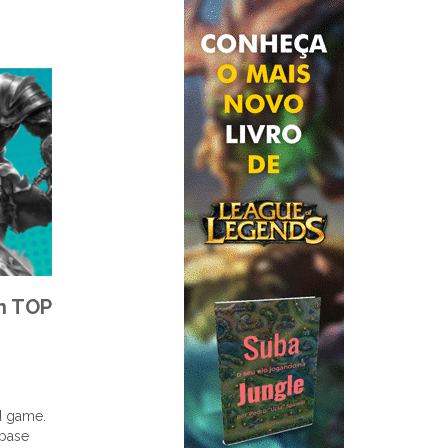
n TOP
d game.
 base