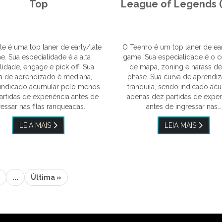
Top
League of Legends 
le é uma top laner de early/late
O Teemo é um top laner de ear
. Sua especialidade é a alta
game. Sua especialidade é o c
idade, engage e pick off. Sua
de mapa, zoning e harass de
a de aprendizado é mediana,
phase. Sua curva de aprendi
indicado acumular pelo menos
tranquila, sendo indicado ac
partidas de experiência antes de
apenas dez partidas de exper
ressar nas filas ranqueadas.…
antes de ingressar nas…
LEIA MAIS
LEIA MAIS
...
Última »