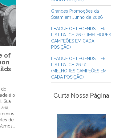
Grandes Promoções da
Steam em Junho de 2026
LEAGUE OF LEGENDS TIER
LIST PATCH 26.11 (MELHORES
CAMPEÕES EM CADA
POSIÇÃO)
e of
LEAGUE OF LEGENDS TIER
eon
LIST PATCH 26.10
ilds
(MELHORES CAMPEÕES EM
CADA POSIÇÃO)
 de
Curta Nossa Página
dade é o
l. Sua
iana,
o menos
ntes de
. Vamos…