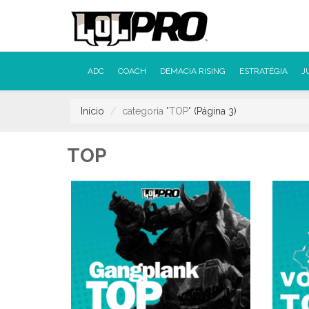
ADC
COACH
DEMACIA RISING
ESTRATÉGIA
J
Início
categoria "TOP"
(Página 3)
TOP