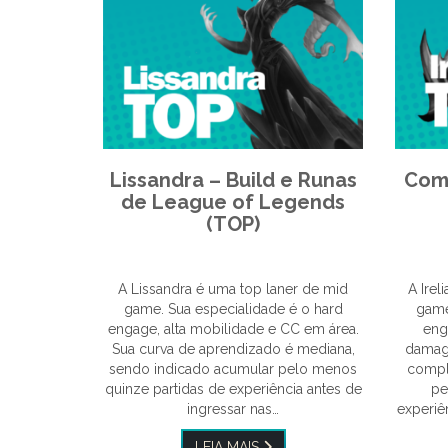
Lissandra – Build e Runas
Como
de League of Legends
(TOP)
A Lissandra é uma top laner de mid
A Irel
game. Sua especialidade é o hard
game
engage, alta mobilidade e CC em área.
eng
Sua curva de aprendizado é mediana,
damage
sendo indicado acumular pelo menos
compl
quinze partidas de experiência antes de
pe
ingressar nas…
experiên
LEIA MAIS