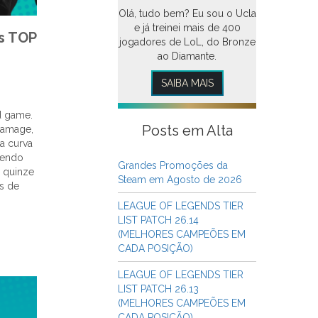
Olá, tudo bem? Eu sou o Ucla
e já treinei mais de 400
s TOP
jogadores de LoL, do Bronze
ao Diamante.
SAIBA MAIS
d game.
Posts em Alta
damage,
a curva
sendo
Grandes Promoções da
 quinze
Steam em Agosto de 2026
es de
LEAGUE OF LEGENDS TIER
LIST PATCH 26.14
(MELHORES CAMPEÕES EM
CADA POSIÇÃO)
LEAGUE OF LEGENDS TIER
LIST PATCH 26.13
(MELHORES CAMPEÕES EM
CADA POSIÇÃO)